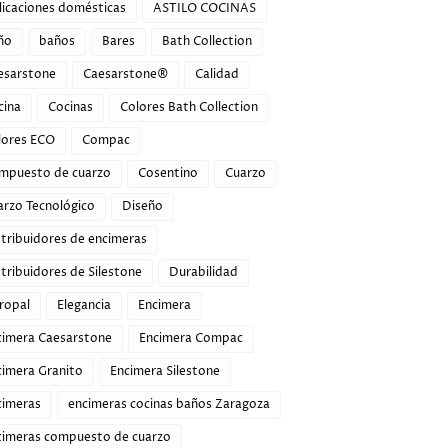
licaciones domésticas
ASTILO COCINAS
ño
baños
Bares
Bath Collection
esarstone
Caesarstone®
Calidad
cina
Cocinas
Colores Bath Collection
lores ECO
Compac
mpuesto de cuarzo
Cosentino
Cuarzo
arzo Tecnológico
Diseño
stribuidores de encimeras
tribuidores de Silestone
Durabilidad
ropal
Elegancia
Encimera
cimera Caesarstone
Encimera Compac
cimera Granito
Encimera Silestone
cimeras
encimeras cocinas baños Zaragoza
cimeras compuesto de cuarzo