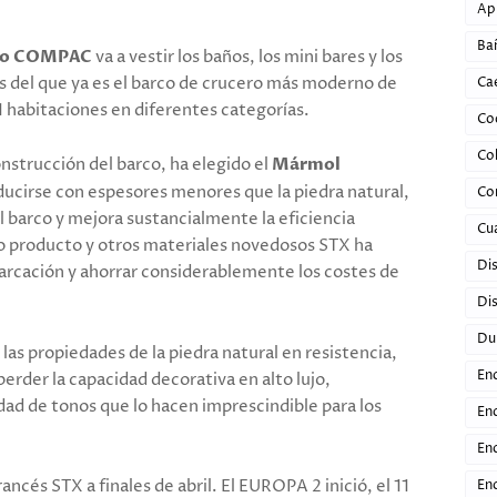
Ap
Ba
co COMPAC
va a vestir los baños, los mini bares y los
cos del que ya es el barco de crucero más moderno de
Ca
1 habitaciones en diferentes categorías.
Co
Co
onstrucción del barco, ha elegido el
Mármol
cirse con espesores menores que la piedra natural,
Co
l barco y mejora sustancialmente la eficiencia
Cu
ro producto y otros materiales novedosos STX ha
Di
barcación y ahorrar considerablemente los costes de
Dis
Du
las propiedades de la piedra natural en resistencia,
En
perder la capacidad decorativa en alto lujo,
d de tonos que lo hacen imprescindible para los
En
En
rancés STX a finales de abril. El EUROPA 2 inició, el 11
En