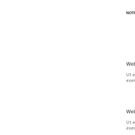
NOTI
Web
Ut 
exer
Web
Ut 
exer