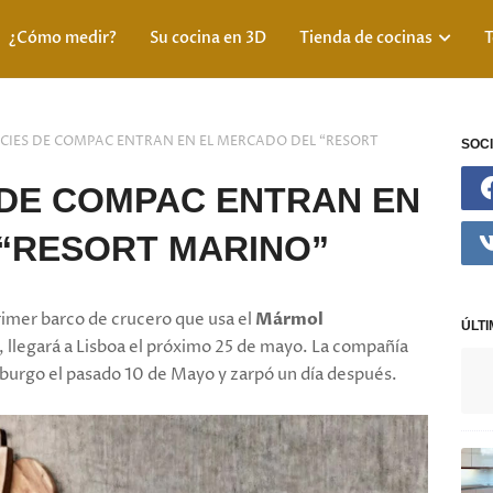
¿Cómo medir?
Su cocina en 3D
Tienda de cocinas
T
ICIES DE COMPAC ENTRAN EN EL MERCADO DEL “RESORT
SOCI
 DE COMPAC ENTRAN EN
“RESORT MARINO”
imer barco de crucero que usa el
Mármol
ÚLT
, llegará a Lisboa el próximo 25 de mayo. La compañía
urgo el pasado 10 de Mayo y zarpó un día después.