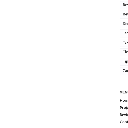
Re
Re
Sin
Te
Te
Ti
Tip
Za
MEN
Hom
Proj
Revi
Cont