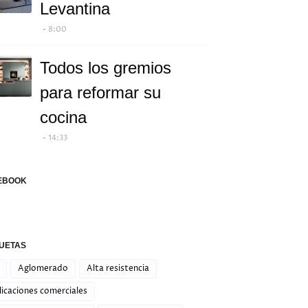
Levantina
8:00
Todos los gremios
para reformar su
cocina
14:33
EBOOK
QUETAS
Aglomerado
Alta resistencia
icaciones comerciales