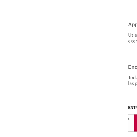
App
Ut 
exer
Enc
Toda
las 
ENT