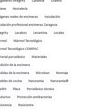
gaderos Integrity
Garantía
Granito
giene
Hostelería
ágenes reales de encimeras
Instalación
talación profesional encimeras Zaragoza
egrity
Lavabos
Levantina
Locales
rmol
Mármol Tecnológico
rmol Tecnológico COMPAC
erial porcelánico
Materiales
dición de la encimera
didas de la encimera
Microban
Montaje
ebles de cocina
Naturamia
Naturamia®
olith
Placa
Porcelánico técnico
oductos
Protección antibacterias
istencia
Resistente