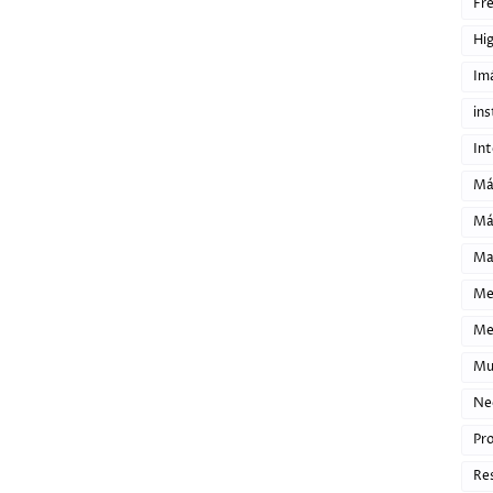
Fre
Hi
Im
ins
Int
Má
Má
Mat
Me
Me
Mu
Ne
Pr
Res