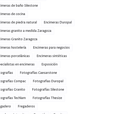
cimeras de baño Silestone
cimeras de cocina
imeras de piedra natural
Encimeras Duropal
cimeras granito a medida Zaragoza
cimeras Granito Zaragoza
imeras hostelería
Encimeras para negocios
cimeras porcelánicas
Encimeras sintéticas
ecialistas en encimeras
Exposición
tografías
Fotografías Caesarstone
tografías Compac
Fotografias Duropal
tografías Granito
Fotografías Silestone
tografías Techlam
Fotografías Thesize
egadero
Fregaderos