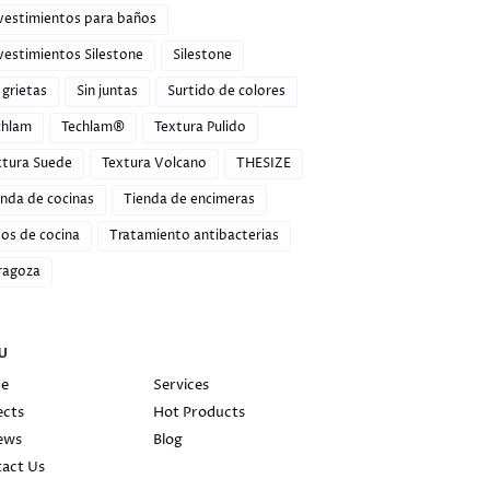
vestimientos para baños
vestimientos Silestone
Silestone
 grietas
Sin juntas
Surtido de colores
chlam
Techlam®
Textura Pulido
xtura Suede
Textura Volcano
THESIZE
enda de cocinas
Tienda de encimeras
os de cocina
Tratamiento antibacterias
ragoza
U
e
Services
ects
Hot Products
ews
Blog
act Us