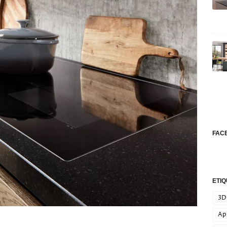
FAC
ETI
3D
Apl