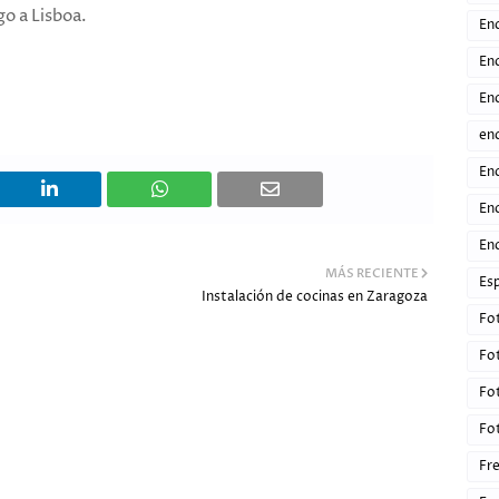
o a Lisboa.
En
En
Enc
en
En
Enc
En
MÁS RECIENTE
Esp
Instalación de cocinas en Zaragoza
Fo
Fo
Fo
Fo
Fr